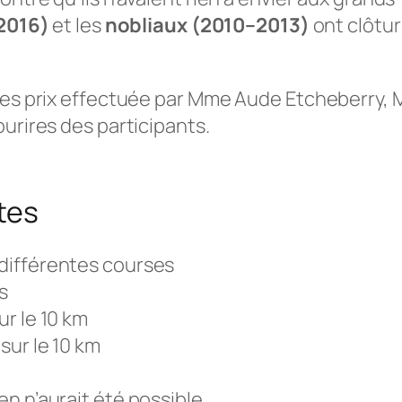
–2016)
et les
nobliaux (2010–2013)
ont clôtur
 des prix effectuée par Mme Aude Etcheberry, 
urires des participants.
tes
s différentes courses
s
 sur le 10 km
n sur le 10 km
ui rien n’aurait été possible