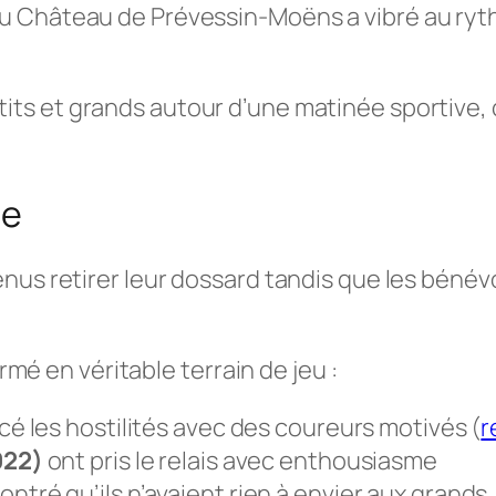
 Château de Prévessin-Moëns a vibré au rythm
tits et grands autour d’une matinée sportive, c
le
nus retirer leur dossard tandis que les bénév
ormé en véritable terrain de jeu :
cé les hostilités avec des coureurs motivés (
r
022)
ont pris le relais avec enthousiasme
ntré qu’ils n’avaient rien à envier aux grands