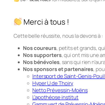
Merci à tous !
Cette belle réussite, nous la devons à :
Nos coureurs
, petits et grands, qu
Nos supporters
, qui ont mis une 
Nos bénévoles
, sans qui rien n’aur
Nos sponsors et partenaires
, pou
Intersport de Saint-Genis-Pouil
Hyper U de Thoiry
Netto Prévessin-Moëns
L’apothéose institut
Gamm vert de Prévessin-Moën